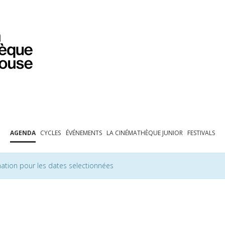
PROGRAMMATION
EXPOSITIONS
COLLECTIONS
COLLECTIONS EN LIGNE
BIBLIOTHÈQUE
ÉDUCATION
ESPACE PRO
AGENDA
CYCLES
ÉVÉNEMENTS
LA CINÉMATHÈQUE JUNIOR
FESTIVALS
ation pour les dates selectionnées