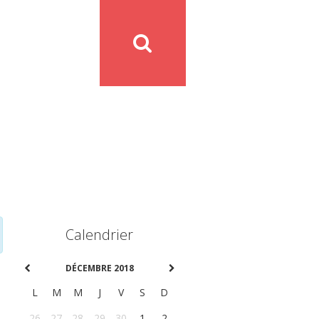
Calendrier
DÉCEMBRE 2018
L
M
M
J
V
S
D
26
27
28
29
30
1
2