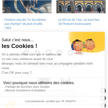
Peinture murale “Le Socialisme
Le 69 rue du Taur, un haut lieu
aux champs” de Jean Druille,
de l’histoire toulousaine
1933
LA CINÉMATHÈQUE
·
CONTACTS
·
LETTRE D'INFORMATION
·
PARTENAIRES
·
MENTIONS LÉGALES
La Cinémathèque de Toulouse
69 rue du Taur - Toulouse - Tél. : 05 62 30 30 10
La Cinémathèque de Toulouse © 2015. Tous droits réservés.