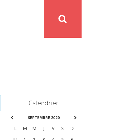
Calendrier
SEPTEMBRE 2020
L
M
M
J
V
S
D
31
1
2
3
4
5
6