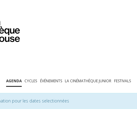
PROGRAMMATION
EXPOSITIONS
COLLECTIONS
COLLECTIONS EN LIGNE
BIBLIOTHÈQUE
ÉDUCATION
ESPACE PRO
AGENDA
CYCLES
ÉVÉNEMENTS
LA CINÉMATHÈQUE JUNIOR
FESTIVALS
ation pour les dates selectionnées