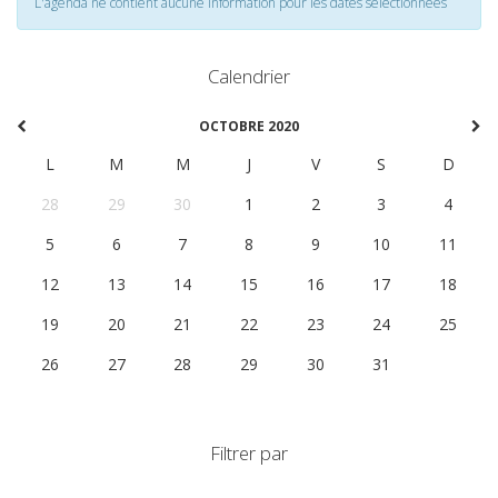
L'agenda ne contient aucune information pour les dates selectionnées
Calendrier
OCTOBRE 2020
L
M
M
J
V
S
D
28
29
30
1
2
3
4
5
6
7
8
9
10
11
12
13
14
15
16
17
18
19
20
21
22
23
24
25
26
27
28
29
30
31
1
Filtrer par