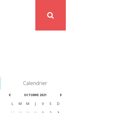
Calendrier
OCTOBRE 2021
L
M
M
J
V
S
D
27
28
29
30
1
2
3