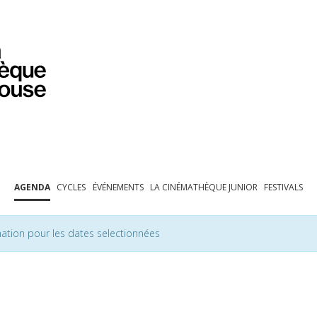
PROGRAMMATION
EXPOSITIONS
COLLECTIONS
COLLECTIONS EN LIGNE
BIBLIOTHÈQUE
ÉDUCATION
ESPACE PRO
AGENDA
CYCLES
ÉVÉNEMENTS
LA CINÉMATHÈQUE JUNIOR
FESTIVALS
ation pour les dates selectionnées