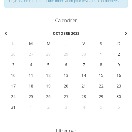
L'agenda ne contient aucune information pour les dates selectionnées
Calendrier
OCTOBRE 2022
L
M
M
J
V
S
D
26
27
28
29
30
1
2
3
4
5
6
7
8
9
10
11
12
13
14
15
16
17
18
19
20
21
22
23
24
25
26
27
28
29
30
31
1
2
3
4
5
6
Filtrer par