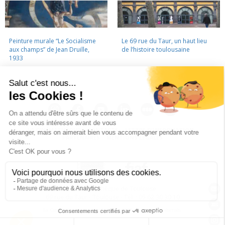
Peinture murale “Le Socialisme
Le 69 rue du Taur, un haut lieu
aux champs” de Jean Druille,
de l’histoire toulousaine
1933
LA CINÉMATHÈQUE
·
CONTACTS
·
LETTRE D'INFORMATION
·
PARTENAIRES
·
MENTIONS LÉGALES
La Cinémathèque de Toulouse
69 rue du Taur - Toulouse - Tél. : 05 62 30 30 10
La Cinémathèque de Toulouse © 2015. Tous droits réservés.