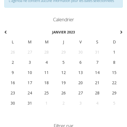
L'agenda ne contient aucune information pour les dates selectionnées
Calendrier
JANVIER 2023
L
M
M
J
V
S
D
26
27
28
29
30
31
1
2
3
4
5
6
7
8
9
10
11
12
13
14
15
16
17
18
19
20
21
22
23
24
25
26
27
28
29
30
31
1
2
3
4
5
Filtrer par