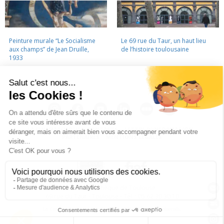
Peinture murale “Le Socialisme
Le 69 rue du Taur, un haut lieu
aux champs” de Jean Druille,
de l’histoire toulousaine
1933
LA CINÉMATHÈQUE
·
CONTACTS
·
LETTRE D'INFORMATION
·
PARTENAIRES
·
MENTIONS LÉGALES
La Cinémathèque de Toulouse
69 rue du Taur - Toulouse - Tél. : 05 62 30 30 10
La Cinémathèque de Toulouse © 2015. Tous droits réservés.