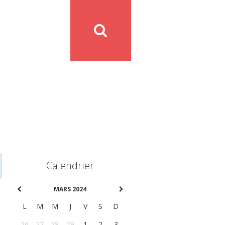
Calendrier
MARS 2024
L
M
M
J
V
S
D
26
27
28
29
1
2
3