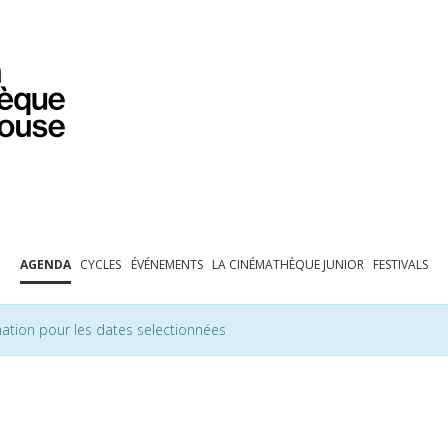
PROGRAMMATION
EXPOSITIONS
COLLECTIONS
COLLECTIONS EN LIGNE
BIBLIOTHÈQUE
ÉDUCATION
ESPACE PRO
AGENDA
CYCLES
ÉVÉNEMENTS
LA CINÉMATHÈQUE JUNIOR
FESTIVALS
ation pour les dates selectionnées