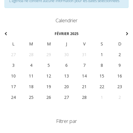
L'agenda ne contient aucune information pour les dates selectionnées
Calendrier
FÉVRIER 2025
L
M
M
J
V
S
D
27
28
29
30
31
1
2
3
4
5
6
7
8
9
10
11
12
13
14
15
16
17
18
19
20
21
22
23
24
25
26
27
28
1
2
Filtrer par