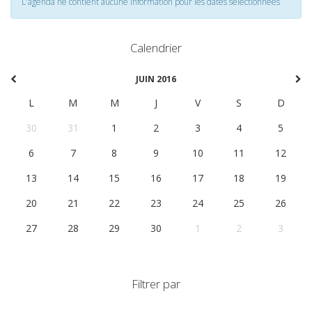
L'agenda ne contient aucune information pour les dates selectionnées
Calendrier
JUIN 2016
L
M
M
J
V
S
D
30
31
1
2
3
4
5
6
7
8
9
10
11
12
13
14
15
16
17
18
19
20
21
22
23
24
25
26
27
28
29
30
1
2
3
Filtrer par