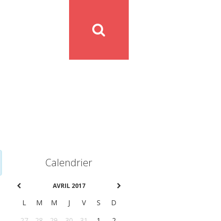
Calendrier
AVRIL 2017
L
M
M
J
V
S
D
27
28
29
30
31
1
2