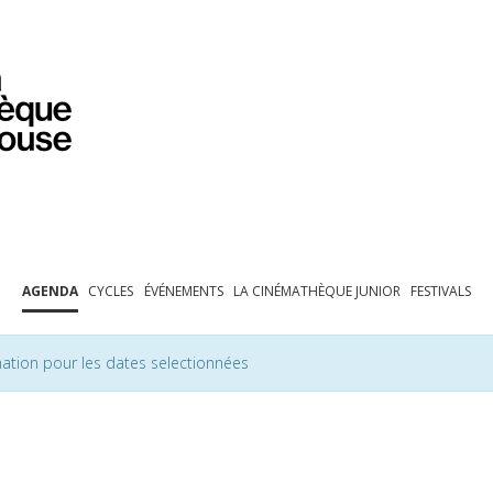
PROGRAMMATION
EXPOSITIONS
COLLECTIONS
COLLECTIONS EN LIGNE
BIBLIOTHÈQUE
ÉDUCATION
ESPACE PRO
AGENDA
CYCLES
ÉVÉNEMENTS
LA CINÉMATHÈQUE JUNIOR
FESTIVALS
ation pour les dates selectionnées