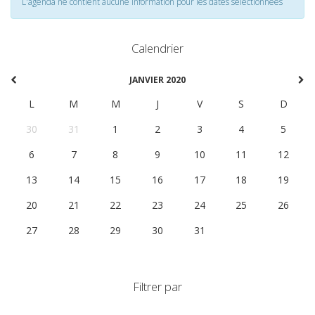
L'agenda ne contient aucune information pour les dates selectionnées
Calendrier
JANVIER 2020
L
M
M
J
V
S
D
30
31
1
2
3
4
5
6
7
8
9
10
11
12
13
14
15
16
17
18
19
20
21
22
23
24
25
26
27
28
29
30
31
1
2
Filtrer par