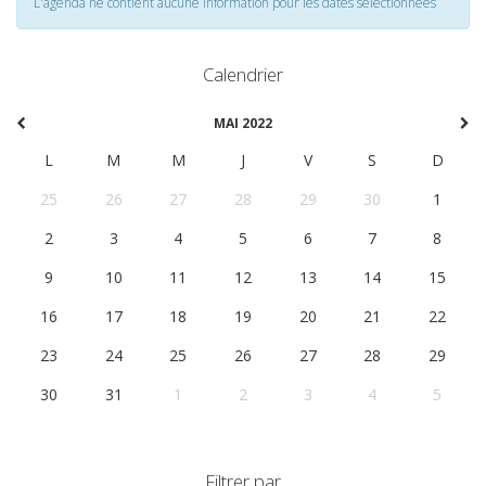
L'agenda ne contient aucune information pour les dates selectionnées
Calendrier
MAI 2022
L
M
M
J
V
S
D
25
26
27
28
29
30
1
2
3
4
5
6
7
8
9
10
11
12
13
14
15
16
17
18
19
20
21
22
23
24
25
26
27
28
29
30
31
1
2
3
4
5
Filtrer par