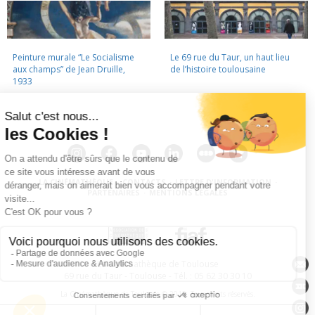
Peinture murale “Le Socialisme
Le 69 rue du Taur, un haut lieu
aux champs” de Jean Druille,
de l’histoire toulousaine
1933
LA CINÉMATHÈQUE
·
CONTACTS
·
LETTRE D'INFORMATION
·
PARTENAIRES
·
MENTIONS LÉGALES
La Cinémathèque de Toulouse
69 rue du Taur - Toulouse - Tél. : 05 62 30 30 10
La Cinémathèque de Toulouse © 2015. Tous droits réservés.