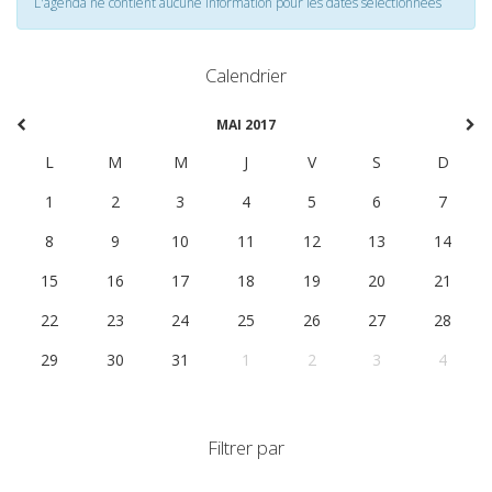
L'agenda ne contient aucune information pour les dates selectionnées
Calendrier
MAI 2017
L
M
M
J
V
S
D
1
2
3
4
5
6
7
8
9
10
11
12
13
14
15
16
17
18
19
20
21
22
23
24
25
26
27
28
29
30
31
1
2
3
4
Filtrer par