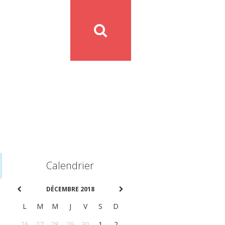
Calendrier
DÉCEMBRE 2018
L
M
M
J
V
S
D
26
27
28
29
30
1
2