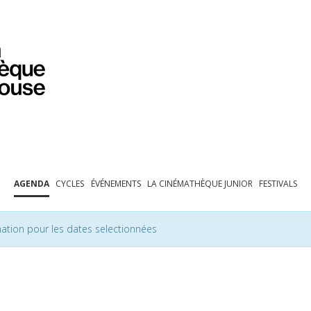
PROGRAMMATION
EXPOSITIONS
COLLECTIONS
COLLECTIONS EN LIGNE
BIBLIOTHÈQUE
ÉDUCATION
ESPACE PRO
AGENDA
CYCLES
ÉVÉNEMENTS
LA CINÉMATHÈQUE JUNIOR
FESTIVALS
ation pour les dates selectionnées