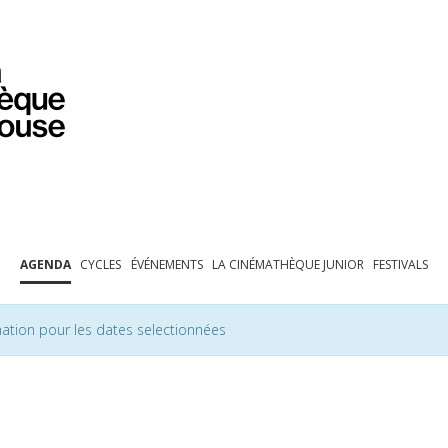
PROGRAMMATION
EXPOSITIONS
COLLECTIONS
COLLECTIONS EN LIGNE
BIBLIOTHÈQUE
ÉDUCATION
ESPACE PRO
AGENDA
CYCLES
ÉVÉNEMENTS
LA CINÉMATHÈQUE JUNIOR
FESTIVALS
ation pour les dates selectionnées