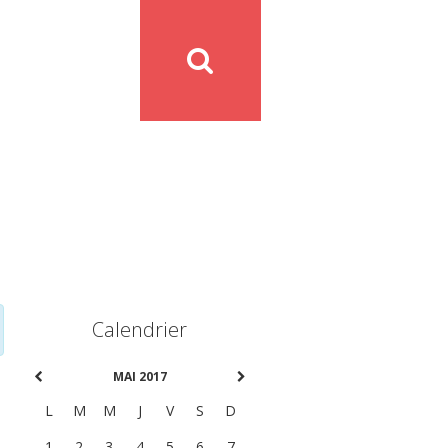
Calendrier
MAI 2017
L
M
M
J
V
S
D
1
2
3
4
5
6
7