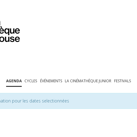
PROGRAMMATION
EXPOSITIONS
COLLECTIONS
COLLECTIONS EN LIGNE
BIBLIOTHÈQUE
ÉDUCATION
ESPACE PRO
AGENDA
CYCLES
ÉVÉNEMENTS
LA CINÉMATHÈQUE JUNIOR
FESTIVALS
ation pour les dates selectionnées