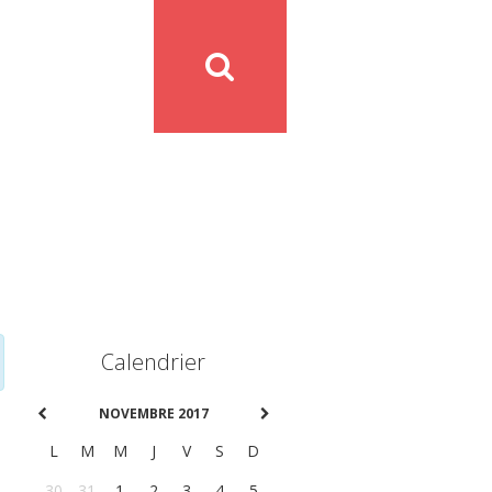
Calendrier
NOVEMBRE 2017
L
M
M
J
V
S
D
30
31
1
2
3
4
5