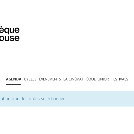
PROGRAMMATION
EXPOSITIONS
COLLECTIONS
COLLECTIONS EN LIGNE
BIBLIOTHÈQUE
ÉDUCATION
ESPACE PRO
AGENDA
CYCLES
ÉVÉNEMENTS
LA CINÉMATHÈQUE JUNIOR
FESTIVALS
ation pour les dates selectionnées