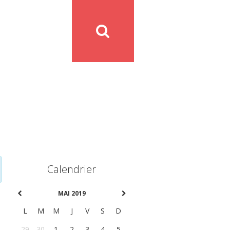
Calendrier
MAI 2019
L
M
M
J
V
S
D
29
30
1
2
3
4
5