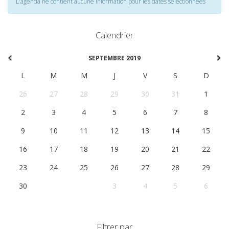
L'agenda ne contient aucune information pour les dates selectionnées
Calendrier
SEPTEMBRE 2019
L
M
M
J
V
S
D
26
27
28
29
30
31
1
2
3
4
5
6
7
8
9
10
11
12
13
14
15
16
17
18
19
20
21
22
23
24
25
26
27
28
29
30
1
2
3
4
5
6
Filtrer par