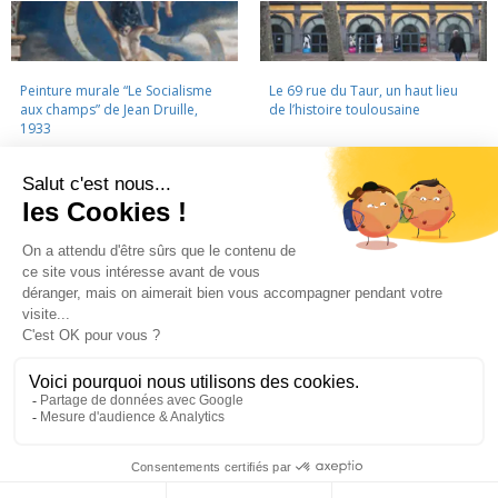
Peinture murale “Le Socialisme
Le 69 rue du Taur, un haut lieu
aux champs” de Jean Druille,
de l’histoire toulousaine
1933
LA CINÉMATHÈQUE
·
CONTACTS
·
LETTRE D'INFORMATION
·
PARTENAIRES
·
MENTIONS LÉGALES
La Cinémathèque de Toulouse
69 rue du Taur - Toulouse - Tél. : 05 62 30 30 10
La Cinémathèque de Toulouse © 2015. Tous droits réservés.