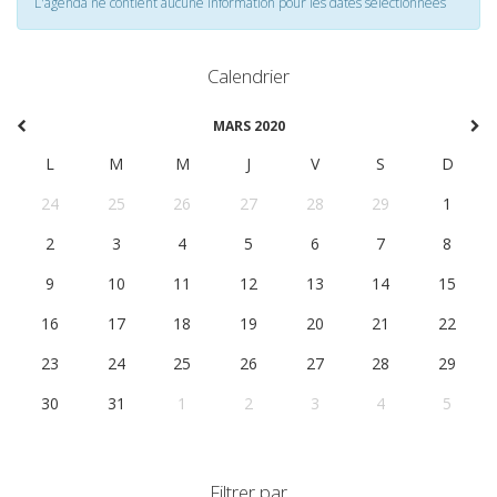
L'agenda ne contient aucune information pour les dates selectionnées
Calendrier
MARS 2020
L
M
M
J
V
S
D
24
25
26
27
28
29
1
2
3
4
5
6
7
8
9
10
11
12
13
14
15
16
17
18
19
20
21
22
23
24
25
26
27
28
29
30
31
1
2
3
4
5
Filtrer par