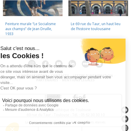
Peinture murale “Le Socialisme
Le 69 rue du Taur, un haut lieu
aux champs” de Jean Druille,
de l’histoire toulousaine
1933
LA CINÉMATHÈQUE
·
CONTACTS
·
LETTRE D'INFORMATION
·
PARTENAIRES
·
MENTIONS LÉGALES
La Cinémathèque de Toulouse
69 rue du Taur - Toulouse - Tél. : 05 62 30 30 10
La Cinémathèque de Toulouse © 2015. Tous droits réservés.