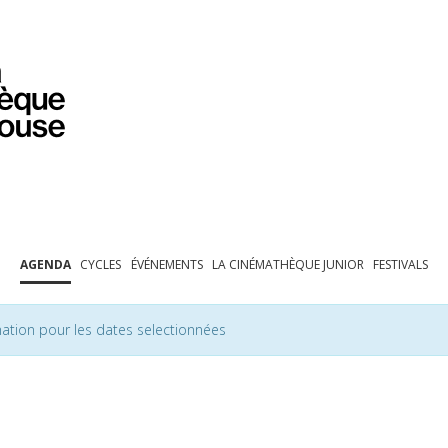
PROGRAMMATION
EXPOSITIONS
COLLECTIONS
COLLECTIONS EN LIGNE
BIBLIOTHÈQUE
ÉDUCATION
ESPACE PRO
AGENDA
CYCLES
ÉVÉNEMENTS
LA CINÉMATHÈQUE JUNIOR
FESTIVALS
ation pour les dates selectionnées