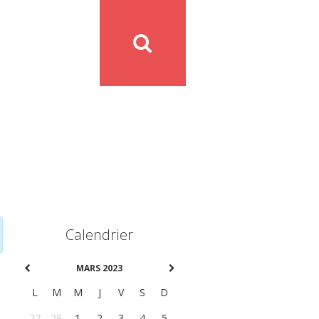
Calendrier
MARS 2023
L
M
M
J
V
S
D
27
28
1
2
3
4
5