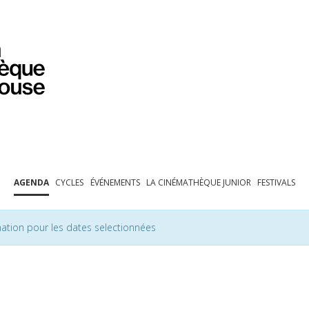
PROGRAMMATION
EXPOSITIONS
COLLECTIONS
COLLECTIONS EN LIGNE
BIBLIOTHÈQUE
ÉDUCATION
ESPACE PRO
AGENDA
CYCLES
ÉVÉNEMENTS
LA CINÉMATHÈQUE JUNIOR
FESTIVALS
ation pour les dates selectionnées