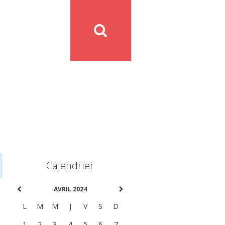
Calendrier
AVRIL 2024
L
M
M
J
V
S
D
1
2
3
4
5
6
7