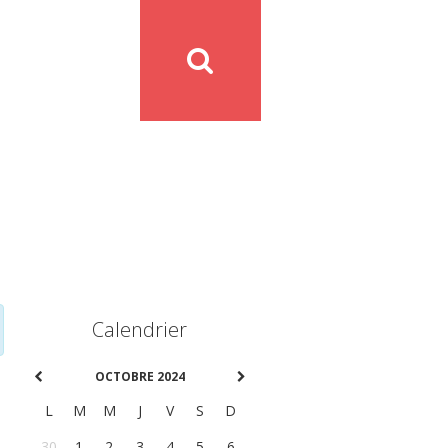
Calendrier
OCTOBRE 2024
L
M
M
J
V
S
D
30
1
2
3
4
5
6