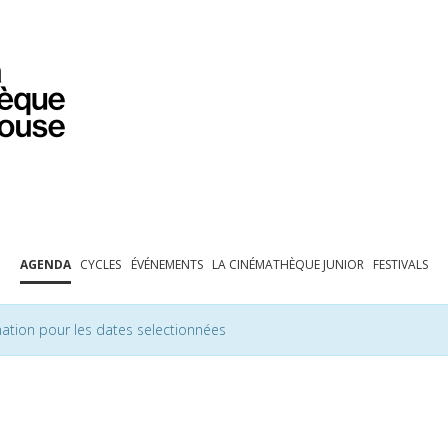
PROGRAMMATION
EXPOSITIONS
COLLECTIONS
COLLECTIONS EN LIGNE
BIBLIOTHÈQUE
ÉDUCATION
ESPACE PRO
AGENDA
CYCLES
ÉVÉNEMENTS
LA CINÉMATHÈQUE JUNIOR
FESTIVALS
ation pour les dates selectionnées