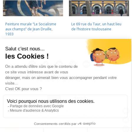
Peinture murale “Le Socialisme
Le 69 rue du Taur, un haut lieu
aux champs” de Jean Druille,
de l’histoire toulousaine
1933
LA CINÉMATHÈQUE
·
CONTACTS
·
LETTRE D'INFORMATION
·
PARTENAIRES
·
MENTIONS LÉGALES
La Cinémathèque de Toulouse
69 rue du Taur - Toulouse - Tél. : 05 62 30 30 10
La Cinémathèque de Toulouse © 2015. Tous droits réservés.