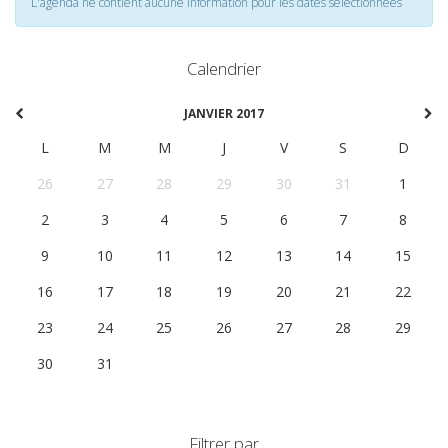
L'agenda ne contient aucune information pour les dates selectionnées
Calendrier
JANVIER 2017
L
M
M
J
V
S
D
26
27
28
29
30
31
1
2
3
4
5
6
7
8
9
10
11
12
13
14
15
16
17
18
19
20
21
22
23
24
25
26
27
28
29
30
31
1
2
3
4
5
Filtrer par