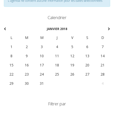
L'agenda ne contient aucune information pour les dates selectionnées
Calendrier
JANVIER 2018
L
M
M
J
V
S
D
1
2
3
4
5
6
7
8
9
10
11
12
13
14
15
16
17
18
19
20
21
22
23
24
25
26
27
28
29
30
31
1
2
3
4
Filtrer par