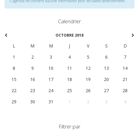
L'agenda ne contient aucune information pour les dates selectionnées
Calendrier
OCTOBRE 2018
L
M
M
J
V
S
D
1
2
3
4
5
6
7
8
9
10
11
12
13
14
15
16
17
18
19
20
21
22
23
24
25
26
27
28
29
30
31
1
2
3
4
Filtrer par