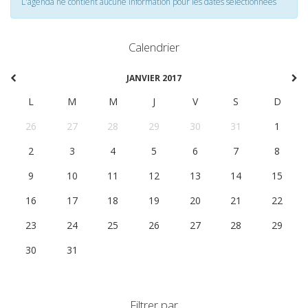
L'agenda ne contient aucune information pour les dates selectionnées
Calendrier
JANVIER 2017
L
M
M
J
V
S
D
26
27
28
29
30
31
1
2
3
4
5
6
7
8
9
10
11
12
13
14
15
16
17
18
19
20
21
22
23
24
25
26
27
28
29
30
31
1
2
3
4
5
Filtrer par