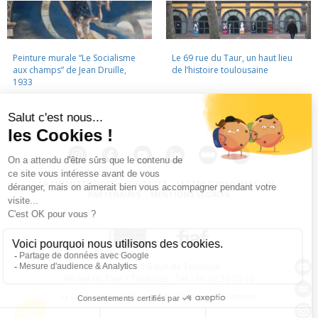
Peinture murale “Le Socialisme
Le 69 rue du Taur, un haut lieu
aux champs” de Jean Druille,
de l’histoire toulousaine
1933
LA CINÉMATHÈQUE
·
CONTACTS
·
LETTRE D'INFORMATION
·
PARTENAIRES
·
MENTIONS LÉGALES
La Cinémathèque de Toulouse
69 rue du Taur - Toulouse - Tél. : 05 62 30 30 10
La Cinémathèque de Toulouse © 2015. Tous droits réservés.