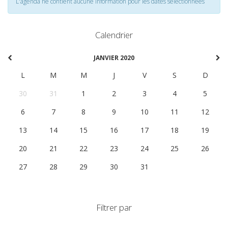
L'agenda ne contient aucune information pour les dates selectionnées
Calendrier
JANVIER 2020
L
M
M
J
V
S
D
30
31
1
2
3
4
5
6
7
8
9
10
11
12
13
14
15
16
17
18
19
20
21
22
23
24
25
26
27
28
29
30
31
1
2
Filtrer par