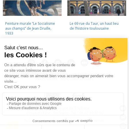
Peinture murale “Le Socialisme
Le 69 rue du Taur, un haut lieu
aux champs” de Jean Druille,
de l’histoire toulousaine
1933
LA CINÉMATHÈQUE
·
CONTACTS
·
LETTRE D'INFORMATION
·
PARTENAIRES
·
MENTIONS LÉGALES
La Cinémathèque de Toulouse
69 rue du Taur - Toulouse - Tél. : 05 62 30 30 10
La Cinémathèque de Toulouse © 2015. Tous droits réservés.