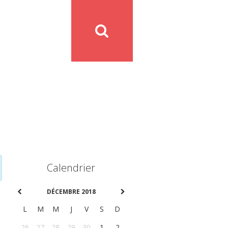
Calendrier
DÉCEMBRE 2018
L
M
M
J
V
S
D
26
27
28
29
30
1
2