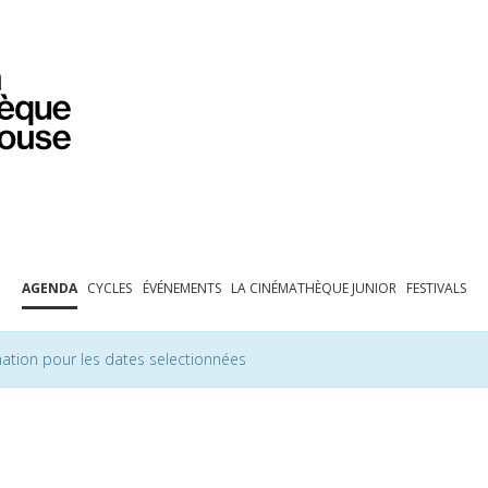
PROGRAMMATION
EXPOSITIONS
COLLECTIONS
COLLECTIONS EN LIGNE
BIBLIOTHÈQUE
ÉDUCATION
ESPACE PRO
AGENDA
CYCLES
ÉVÉNEMENTS
LA CINÉMATHÈQUE JUNIOR
FESTIVALS
ation pour les dates selectionnées