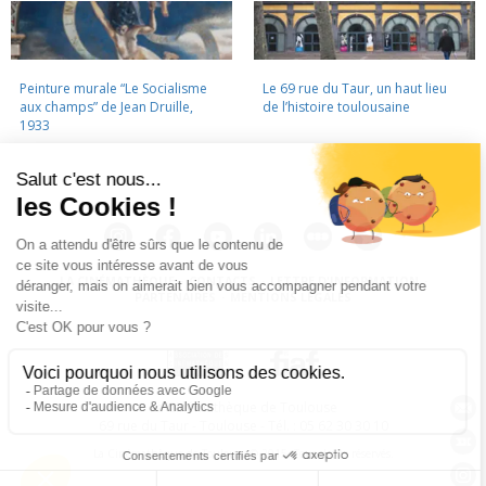
Peinture murale “Le Socialisme
Le 69 rue du Taur, un haut lieu
aux champs” de Jean Druille,
de l’histoire toulousaine
1933
LA CINÉMATHÈQUE
·
CONTACTS
·
LETTRE D'INFORMATION
·
PARTENAIRES
·
MENTIONS LÉGALES
La Cinémathèque de Toulouse
69 rue du Taur - Toulouse - Tél. : 05 62 30 30 10
La Cinémathèque de Toulouse © 2015. Tous droits réservés.