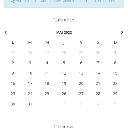
L'agenda ne contient aucune information pour les dates selectionnées
Calendrier
MAI 2022
L
M
M
J
V
S
D
25
26
27
28
29
30
1
2
3
4
5
6
7
8
9
10
11
12
13
14
15
16
17
18
19
20
21
22
23
24
25
26
27
28
29
30
31
1
2
3
4
5
Filtrer par