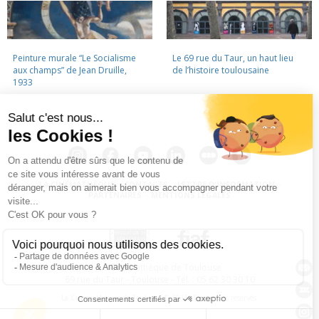
Peinture murale “Le Socialisme
Le 69 rue du Taur, un haut lieu
aux champs” de Jean Druille,
de l’histoire toulousaine
1933
LA CINÉMATHÈQUE
·
CONTACTS
·
LETTRE D'INFORMATION
·
PARTENAIRES
·
MENTIONS LÉGALES
La Cinémathèque de Toulouse
69 rue du Taur - Toulouse - Tél. : 05 62 30 30 10
La Cinémathèque de Toulouse © 2015. Tous droits réservés.