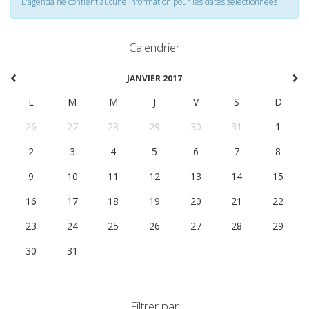
L'agenda ne contient aucune information pour les dates selectionnées
Calendrier
JANVIER 2017
L
M
M
J
V
S
D
26
27
28
29
30
31
1
2
3
4
5
6
7
8
9
10
11
12
13
14
15
16
17
18
19
20
21
22
23
24
25
26
27
28
29
30
31
1
2
3
4
5
Filtrer par