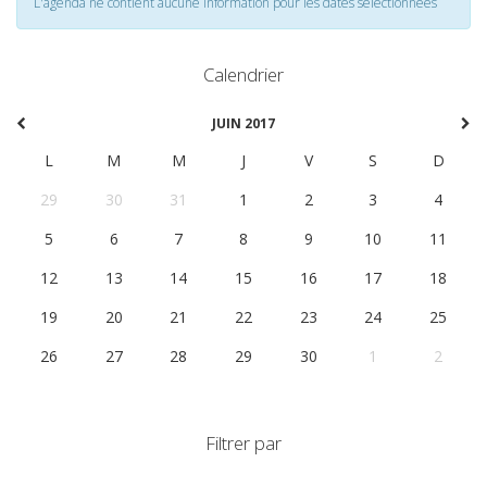
L'agenda ne contient aucune information pour les dates selectionnées
Calendrier
JUIN 2017
L
M
M
J
V
S
D
29
30
31
1
2
3
4
5
6
7
8
9
10
11
12
13
14
15
16
17
18
19
20
21
22
23
24
25
26
27
28
29
30
1
2
Filtrer par