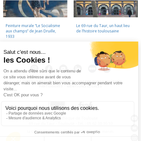
Peinture murale “Le Socialisme
Le 69 rue du Taur, un haut lieu
aux champs” de Jean Druille,
de l’histoire toulousaine
1933
LA CINÉMATHÈQUE
·
CONTACTS
·
LETTRE D'INFORMATION
·
PARTENAIRES
·
MENTIONS LÉGALES
La Cinémathèque de Toulouse
69 rue du Taur - Toulouse - Tél. : 05 62 30 30 10
La Cinémathèque de Toulouse © 2015. Tous droits réservés.