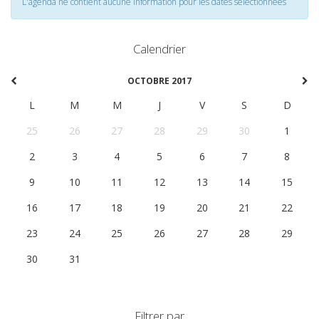
L'agenda ne contient aucune information pour les dates selectionnées
Calendrier
OCTOBRE 2017
L
M
M
J
V
S
D
25
26
27
28
29
30
1
2
3
4
5
6
7
8
9
10
11
12
13
14
15
16
17
18
19
20
21
22
23
24
25
26
27
28
29
30
31
1
2
3
4
5
Filtrer par