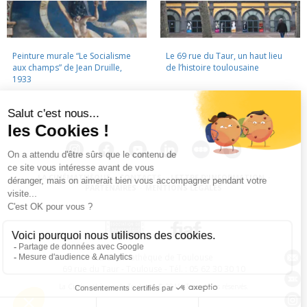
Peinture murale “Le Socialisme
Le 69 rue du Taur, un haut lieu
aux champs” de Jean Druille,
de l’histoire toulousaine
1933
LA CINÉMATHÈQUE
·
CONTACTS
·
LETTRE D'INFORMATION
·
PARTENAIRES
·
MENTIONS LÉGALES
La Cinémathèque de Toulouse
69 rue du Taur - Toulouse - Tél. : 05 62 30 30 10
La Cinémathèque de Toulouse © 2015. Tous droits réservés.