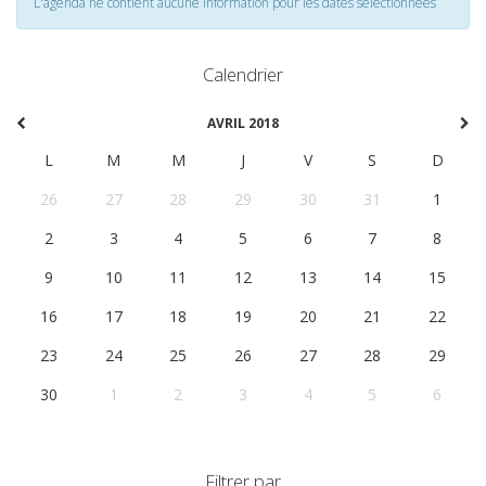
L'agenda ne contient aucune information pour les dates selectionnées
Calendrier
AVRIL 2018
L
M
M
J
V
S
D
26
27
28
29
30
31
1
2
3
4
5
6
7
8
9
10
11
12
13
14
15
16
17
18
19
20
21
22
23
24
25
26
27
28
29
30
1
2
3
4
5
6
Filtrer par