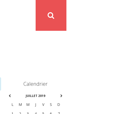
Calendrier
JUILLET 2019
L
M
M
J
V
S
D
1
2
3
4
5
6
7