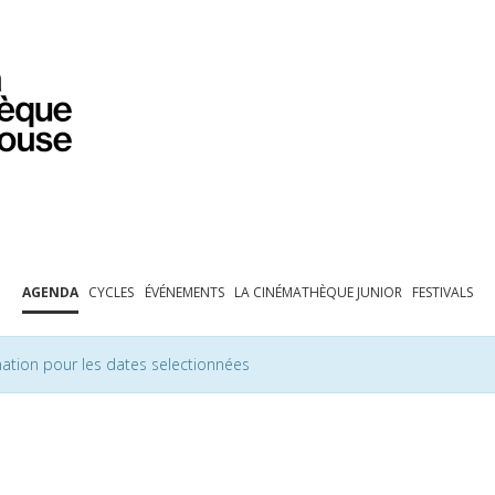
PROGRAMMATION
EXPOSITIONS
COLLECTIONS
COLLECTIONS EN LIGNE
BIBLIOTHÈQUE
ÉDUCATION
ESPACE PRO
AGENDA
CYCLES
ÉVÉNEMENTS
LA CINÉMATHÈQUE JUNIOR
FESTIVALS
ation pour les dates selectionnées