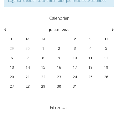
L'agenda ne contient aucune information pour les dates selectionnées
Calendrier
JUILLET 2020
L
M
M
J
V
S
D
29
30
1
2
3
4
5
6
7
8
9
10
11
12
13
14
15
16
17
18
19
20
21
22
23
24
25
26
27
28
29
30
31
1
2
Filtrer par