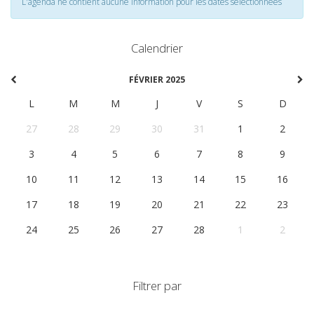
L'agenda ne contient aucune information pour les dates selectionnées
Calendrier
FÉVRIER 2025
L
M
M
J
V
S
D
27
28
29
30
31
1
2
3
4
5
6
7
8
9
10
11
12
13
14
15
16
17
18
19
20
21
22
23
24
25
26
27
28
1
2
Filtrer par