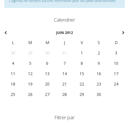
L'agenda ne contient aucune information pour les dates selectionnées
Calendrier
JUIN 2012
L
M
M
J
V
S
D
28
29
30
31
1
2
3
4
5
6
7
8
9
10
11
12
13
14
15
16
17
18
19
20
21
22
23
24
25
26
27
28
29
30
1
Filtrer par