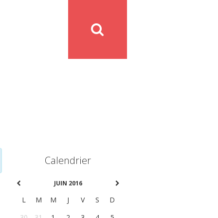
Calendrier
JUIN 2016
L
M
M
J
V
S
D
30
31
1
2
3
4
5