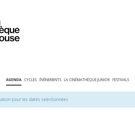
PROGRAMMATION
EXPOSITIONS
COLLECTIONS
COLLECTIONS EN LIGNE
BIBLIOTHÈQUE
ÉDUCATION
ESPACE PRO
AGENDA
CYCLES
ÉVÉNEMENTS
LA CINÉMATHÈQUE JUNIOR
FESTIVALS
ation pour les dates selectionnées