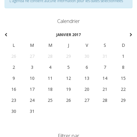
L'agenda ne contient aucune information pour les dates selectionnées
Calendrier
JANVIER 2017
L
M
M
J
V
S
D
26
27
28
29
30
31
1
2
3
4
5
6
7
8
9
10
11
12
13
14
15
16
17
18
19
20
21
22
23
24
25
26
27
28
29
30
31
1
2
3
4
5
Filtrer par