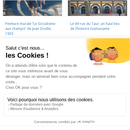
Peinture murale “Le Socialisme
Le 69 rue du Taur, un haut lieu
aux champs” de Jean Druille,
de l’histoire toulousaine
1933
LA CINÉMATHÈQUE
·
CONTACTS
·
LETTRE D'INFORMATION
·
PARTENAIRES
·
MENTIONS LÉGALES
La Cinémathèque de Toulouse
69 rue du Taur - Toulouse - Tél. : 05 62 30 30 10
La Cinémathèque de Toulouse © 2015. Tous droits réservés.