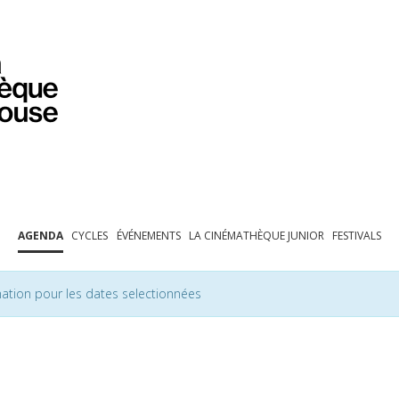
PROGRAMMATION
EXPOSITIONS
COLLECTIONS
COLLECTIONS EN LIGNE
BIBLIOTHÈQUE
ÉDUCATION
ESPACE PRO
AGENDA
CYCLES
ÉVÉNEMENTS
LA CINÉMATHÈQUE JUNIOR
FESTIVALS
ation pour les dates selectionnées