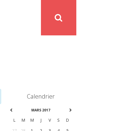
Calendrier
MARS 2017
L
M
M
J
V
S
D
27
28
1
2
3
4
5