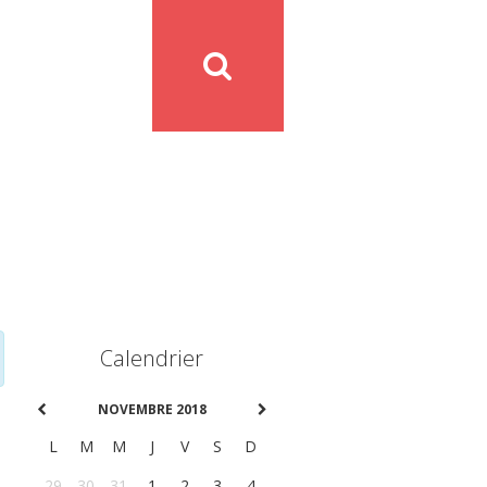
Calendrier
NOVEMBRE 2018
L
M
M
J
V
S
D
29
30
31
1
2
3
4