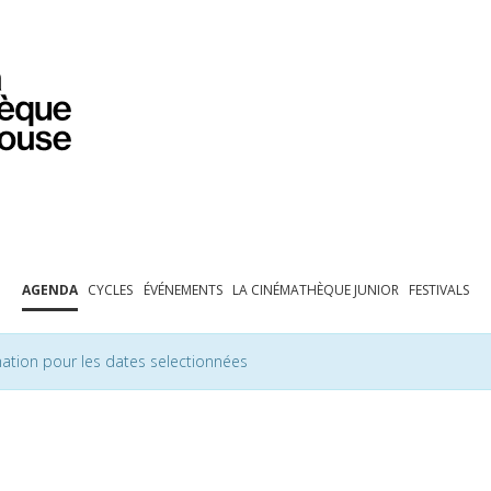
PROGRAMMATION
EXPOSITIONS
COLLECTIONS
COLLECTIONS EN LIGNE
BIBLIOTHÈQUE
ÉDUCATION
ESPACE PRO
AGENDA
CYCLES
ÉVÉNEMENTS
LA CINÉMATHÈQUE JUNIOR
FESTIVALS
ation pour les dates selectionnées