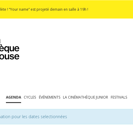
lète ! “Your name” est projeté demain en salle à 19h !
PROGRAMMATION
EXPOSITIONS
COLLECTIONS
COLLECTIONS EN LIGNE
BIBLIOTHÈQUE
ÉDUCATION
ESPACE PRO
AGENDA
CYCLES
ÉVÉNEMENTS
LA CINÉMATHÈQUE JUNIOR
FESTIVALS
ation pour les dates selectionnées