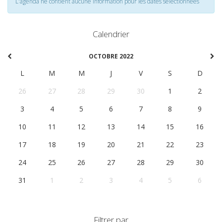
L'agenda ne contient aucune information pour les dates selectionnées
Calendrier
OCTOBRE 2022
L
M
M
J
V
S
D
26
27
28
29
30
1
2
3
4
5
6
7
8
9
10
11
12
13
14
15
16
17
18
19
20
21
22
23
24
25
26
27
28
29
30
31
1
2
3
4
5
6
Filtrer par