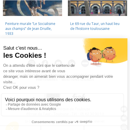
Peinture murale “Le Socialisme
Le 69 rue du Taur, un haut lieu
aux champs” de Jean Druille,
de l’histoire toulousaine
1933
LA CINÉMATHÈQUE
·
CONTACTS
·
LETTRE D'INFORMATION
·
PARTENAIRES
·
MENTIONS LÉGALES
La Cinémathèque de Toulouse
69 rue du Taur - Toulouse - Tél. : 05 62 30 30 10
La Cinémathèque de Toulouse © 2015. Tous droits réservés.