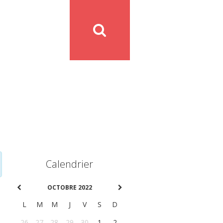
Calendrier
OCTOBRE 2022
L
M
M
J
V
S
D
26
27
28
29
30
1
2