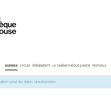
PROGRAMMATION
EXPOSITIONS
COLLECTIONS
COLLECTIONS EN LIGNE
BIBLIOTHÈQUE
ÉDUCATION
ESPACE PRO
AGENDA
CYCLES
ÉVÉNEMENTS
LA CINÉMATHÈQUE JUNIOR
FESTIVALS
ation pour les dates selectionnées