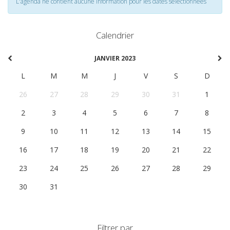
L'agenda ne contient aucune information pour les dates selectionnées
Calendrier
JANVIER 2023
L
M
M
J
V
S
D
26
27
28
29
30
31
1
2
3
4
5
6
7
8
9
10
11
12
13
14
15
16
17
18
19
20
21
22
23
24
25
26
27
28
29
30
31
1
2
3
4
5
Filtrer par