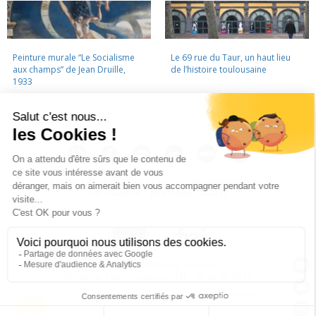
Peinture murale “Le Socialisme
Le 69 rue du Taur, un haut lieu
aux champs” de Jean Druille,
de l’histoire toulousaine
1933
LA CINÉMATHÈQUE
·
CONTACTS
·
LETTRE D'INFORMATION
·
PARTENAIRES
·
MENTIONS LÉGALES
La Cinémathèque de Toulouse
69 rue du Taur - Toulouse - Tél. : 05 62 30 30 10
La Cinémathèque de Toulouse © 2015. Tous droits réservés.