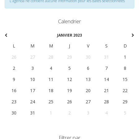
L'agenda ne contient aucune information pour les dates selectionnées
Calendrier
JANVIER 2023
L
M
M
J
V
S
D
26
27
28
29
30
31
1
2
3
4
5
6
7
8
9
10
11
12
13
14
15
16
17
18
19
20
21
22
23
24
25
26
27
28
29
30
31
1
2
3
4
5
Filtrer par