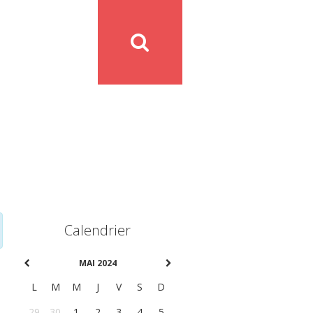
Calendrier
MAI 2024
L
M
M
J
V
S
D
29
30
1
2
3
4
5