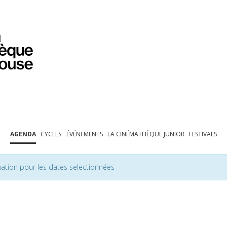
PROGRAMMATION
EXPOSITIONS
COLLECTIONS
COLLECTIONS EN LIGNE
BIBLIOTHÈQUE
ÉDUCATION
ESPACE PRO
AGENDA
CYCLES
ÉVÉNEMENTS
LA CINÉMATHÈQUE JUNIOR
FESTIVALS
ation pour les dates selectionnées