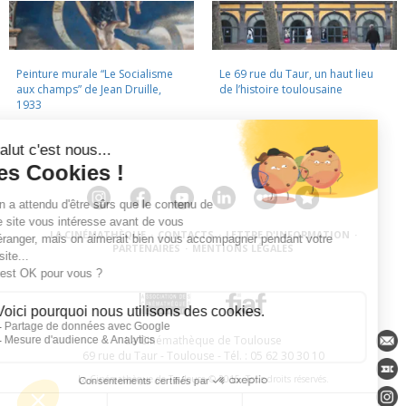
Peinture murale “Le Socialisme
Le 69 rue du Taur, un haut lieu
aux champs” de Jean Druille,
de l’histoire toulousaine
1933
LA CINÉMATHÈQUE
·
CONTACTS
·
LETTRE D'INFORMATION
·
PARTENAIRES
·
MENTIONS LÉGALES
La Cinémathèque de Toulouse
69 rue du Taur - Toulouse - Tél. : 05 62 30 30 10
La Cinémathèque de Toulouse © 2015. Tous droits réservés.