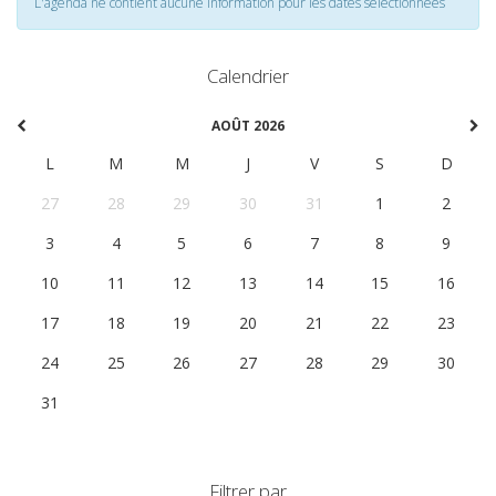
L'agenda ne contient aucune information pour les dates selectionnées
Calendrier
AOÛT 2026
L
M
M
J
V
S
D
27
28
29
30
31
1
2
3
4
5
6
7
8
9
10
11
12
13
14
15
16
17
18
19
20
21
22
23
24
25
26
27
28
29
30
31
1
2
3
4
5
6
Filtrer par